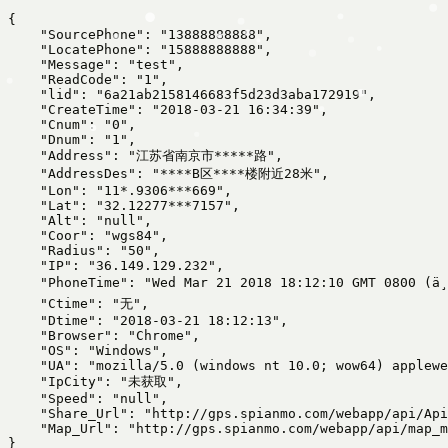
{

    "SourcePhone": "13888888888",

    "LocatePhone": "15888888888",

    "Message": "test",

    "ReadCode": "1",

    "lid": "6a21ab2158146683f5d23d3aba172919",

    "CreateTime": "2018-03-21 16:34:39",

    "Cnum": "0",

    "Dnum": "1",

    "Address": "江苏省南京市*****路",

    "AddressDes": "****B区****楼附近28米",

    "Lon": "11*.9306***669",

    "Lat": "32.12277***7157",

    "Alt": "null",

    "Coor": "wgs84",

    "Radius": "50",

    "IP": "36.149.129.232",

    "PhoneTime": "Wed Mar 21 2018 18:12:10 GMT 0800 (ä¸­å½æ 
    "Ctime": "无",

    "Dtime": "2018-03-21 18:12:13",

    "Browser": "Chrome",

    "OS": "Windows",

    "UA": "mozilla/5.0 (windows nt 10.0; wow64) applewe
    "IpCity": "未获取",

    "Speed": "null",

    "Share_Url": "http://gps.spianmo.com/webapp/api/Api
    "Map_Url": "http://gps.spianmo.com/webapp/api/map_m
}