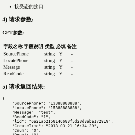
接受态的接口
4) 请求参数:
GET参数:
字段名称
字段说明
类型
必填
备注
SourcePhone
string
Y
-
LocatePhone
string
Y
-
Message
string
Y
-
ReadCode
string
Y
-
5) 请求返回结果:
{

    "SourcePhone": "13888888888",

    "LocatePhone": "15888888888",

    "Message": "test",

    "ReadCode": "1",

    "lid": "6a21ab2158146683f5d23d3aba172919",

    "CreateTime": "2018-03-21 16:34:39",

    "Cnum": "0",

    "Dnum": "0",
