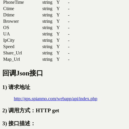
PhoneTime
string
Y
-
Ctime
string
Y
-
Dtime
string
Y
-
Browser
string
Y
-
OS
string
Y
-
UA
string
Y
-
IpCity
string
Y
-
Speed
string
Y
-
Share_Url
string
Y
-
Map_Url
string
Y
-
回调Json接口
1) 请求地址
http://gps.spianmo.com/webapp/api/index.php
2) 调用方式：HTTP get
3) 接口描述：