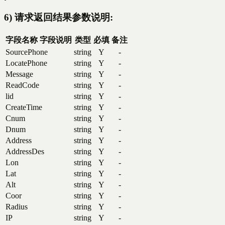
6) 请求返回结果参数说明:
字段名称
字段说明
类型
必填
备注
SourcePhone
string
Y
-
LocatePhone
string
Y
-
Message
string
Y
-
ReadCode
string
Y
-
lid
string
Y
-
CreateTime
string
Y
-
Cnum
string
Y
-
Dnum
string
Y
-
Address
string
Y
-
AddressDes
string
Y
-
Lon
string
Y
-
Lat
string
Y
-
Alt
string
Y
-
Coor
string
Y
-
Radius
string
Y
-
IP
string
Y
-